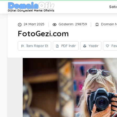
Gezi - Kamp
» FotoGezi.com
Satı
24 Mart 2025
Gösterim: 298759
Domain N
FotoGezi.com
İlanı Rapor Et
PDF İndir
Yazdır
Fav