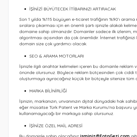
İŞİNİZİ BÜYÜTECEK İTİBARINIZI ARTIRACAK
Son 1 yılda %115 büyüyen e-ticaret trafiğinin %90’ı arama 
sıralara çıkarması için en önemli şartı işinizle alakalı ke
domaine sahip olmanızdır. Domainler sadece ilk izlenim, mark
algoritması açısından da çok önemlidir. İnternet trafiğiniz
domain size çok yardımcı olacak.
SEO & ARAMA MOTORLARI
İşinizle ilgili anahtar kelimeleri içeren bu domainle rekla
önünde olursunuz. Böylece reklam bütçesinden çok ciddi tas
oluşturmaya ayıracağınız küçük bir bütçeyle sitenize tüm a
MARKA BİLİNİRLİĞİ
İşinizin, markanızın, unvanınızın dijital dünyadaki hak sahibi
eğer müsaitse Türk Patent ve Marka Kurumu'na başvuru yapa
kullanamayacağı bir markaya sahip olursunuz.
İŞİNİZE ÖZEL MAİL ADRESİ
Bu domainle sahip olacağınız
isminiz@FotoGezi.com
gib