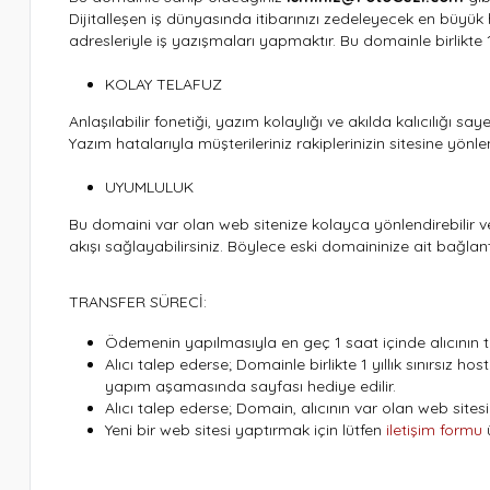
Dijitalleşen iş dünyasında itibarınızı zedeleyecek en büyük 
adresleriyle iş yazışmaları yapmaktır. Bu domainle birlikte 1 
KOLAY TELAFUZ
Anlaşılabilir fonetiği, yazım kolaylığı ve akılda kalıcılığı sa
Yazım hatalarıyla müşterileriniz rakiplerinizin sitesine yönl
UYUMLULUK
Bu domaini var olan web sitenize kolayca yönlendirebilir
akışı sağlayabilirsiniz. Böylece eski domaininize ait bağla
TRANSFER SÜRECİ:
Ödemenin yapılmasıyla en geç 1 saat içinde alıcının ta
Alıcı talep ederse; Domainle birlikte 1 yıllık sınırsız host
yapım aşamasında sayfası hediye edilir.
Alıcı talep ederse; Domain, alıcının var olan web sitesin
Yeni bir web sitesi yaptırmak için lütfen
iletişim formu
ü