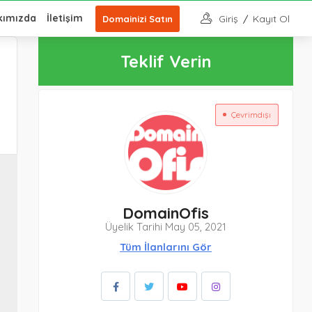
kımızda
İletişim
Giriş
/
Kayıt Ol
Domainizi Satın
Teklif Verin
Çevrimdışı
DomainOfis
Üyelik Tarihi May 05, 2021
Tüm İlanlarını Gör