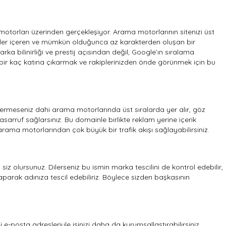
motorları üzerinden gerçekleşiyor. Arama motorlarının sitenizi üst
limeler içeren ve mümkün olduğunca az karakterden oluşan bir
a bilinirliği ve prestij açısından değil, Google’ın sıralama
i bir kaç katına çıkarmak ve rakiplerinizden önde görünmek için bu
m vermeseniz dahi arama motorlarında üst sıralarda yer alır, göz
arruf sağlarsınız. Bu domainle birlikte reklam yerine içerik
rama motorlarından çok büyük bir trafik akışı sağlayabilirsiniz.
 siz olursunuz. Dilerseniz bu ismin marka tescilini de kontrol edebilir,
rak adınıza tescil edebiliriz. Böylece sizden başkasının
i e-posta adresleriyle işinizi daha da kurumsallaştırabilirsiniz.