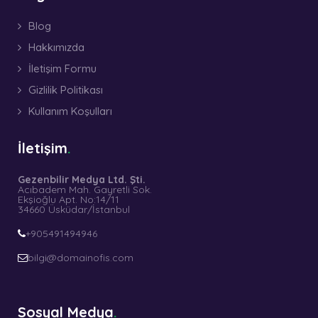
Blog
Hakkımızda
İletişim Formu
Gizlilik Politikası
Kullanım Koşulları
İletişim
Gezenbilir Medya Ltd. Şti.
Acıbadem Mah. Gayretli Sok.
Ekşioğlu Apt. No:14/11
34660 Üsküdar/İstanbul
+905491494946
bilgi@domainofis.com
Sosyal Medya