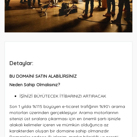
Detaylar:
BU DOMAİNİ SATIN ALABİLİRSİNİZ
Neden Sahip Olmalısınız?
İŞİNİZİ BÜYÜTECEK İTİBARINIZI ARTIRACAK
Son 1 yılda %115 büyüyen e-ticaret trafiğinin %90’ı arama
motorları üzerinden gerçekleşiyor. Arama motorlarının
sitenizi üst sıralara çıkarması için en önemli şartı işinizle
alakalı kelimeler içeren ve mümkün olduğunca az
karakterden oluşan bir domaine sahip olmanızdır.
Domainler sadece ilk izlenim, marka bilinirliği ve prestij