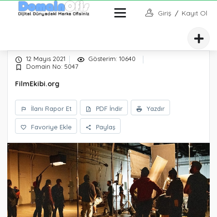
Giriş
/
Kayıt Ol
TV - Medya
» FilmEkibi.org
12 Mayıs 2021
Gösterim: 10640
Domain No: 5047
FilmEkibi.org
İlanı Rapor Et
PDF İndir
Yazdır
Favoriye Ekle
Paylaş