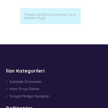
Please Install And Activate Form
Builder Plugin
İlan Kategorileri
Satıştaki Domainler
Hazır Proje Siteler
Sosyal Medya Hesapları