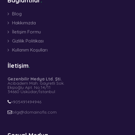
Bağlantılar
Blog
Hakkımızda
İletişim Formu
Gizlilik Politikası
Kullanım Koşulları
İletişim
Gezenbilir Medya Ltd. Şti.
Acıbadem Mah. Gayretli Sok.
Ekşioğlu Apt. No:14/11
34660 Üsküdar/İstanbul
+905491494946
bilgi@domainofis.com