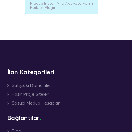
Please Install And Activate Form
Builder Plugin
İlan Kategorileri
Satıştaki Domainler
Hazır Proje Siteler
Sosyal Medya Hesapları
Bağlantılar
Blog