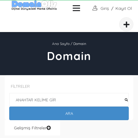
Giriş
/
Kayıt Ol
Ana Sayfa
/ Domain
Domain
FİLTRELER
ARA
Gelişmiş Filtreler